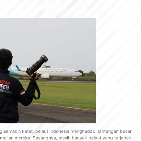
ang semakin ketat, pelaut Indonesia menghadapi tantangan besar
rampilan mereka. Sayangnya, masih banyak pelaut yang terjebak