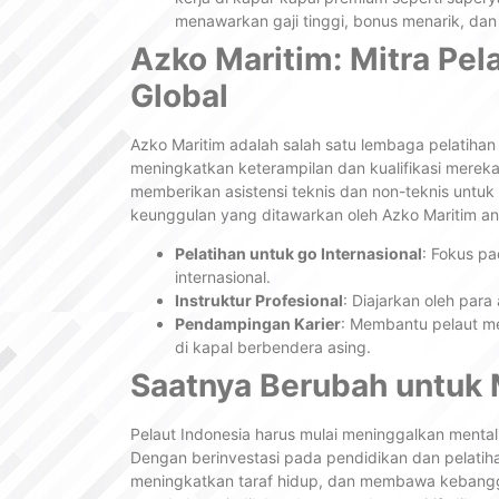
menawarkan gaji tinggi, bonus menarik, dan 
Azko Maritim: Mitra Pel
Global
Azko Maritim adalah salah satu lembaga pelatiha
meningkatkan keterampilan dan kualifikasi merek
memberikan asistensi teknis dan non-teknis untu
keunggulan yang ditawarkan oleh Azko Maritim ant
Pelatihan untuk go Internasional
: Fokus p
internasional.
Instruktur Profesional
: Diajarkan oleh para
Pendampingan Karier
: Membantu pelaut me
di kapal berbendera asing.
Saatnya Berubah untuk 
Pelaut Indonesia harus mulai meninggalkan mentalit
Dengan berinvestasi pada pendidikan dan pelatih
meningkatkan taraf hidup, dan membawa kebangga