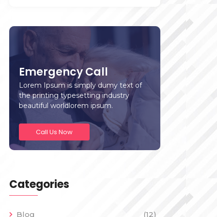
Emergency Call
Lorem Ipsum is simply dumy text of
the printing typesetting industry
beautiful worldlorem ipsum.
Call Us Now
Categories
Blog
(12)