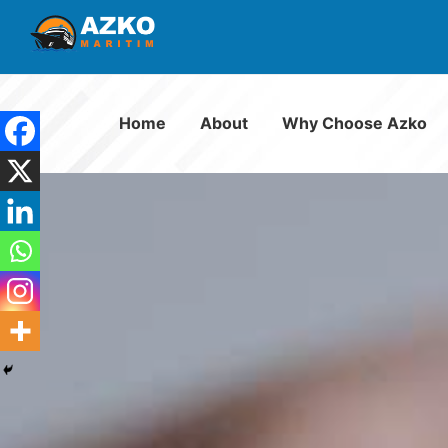
Home
About
Why Choose Azko