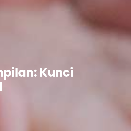
pilan: Kunci
l