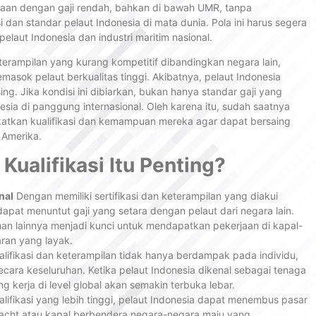
erjaan dengan gaji rendah, bahkan di bawah UMR, tanpa
n standar pelaut Indonesia di mata dunia. Pola ini harus segera
elaut Indonesia dan industri maritim nasional.
eterampilan yang kurang kompetitif dibandingkan negara lain,
pemasok pelaut berkualitas tinggi. Akibatnya, pelaut Indonesia
ing. Jika kondisi ini dibiarkan, bukan hanya standar gaji yang
onesia di panggung internasional. Oleh karena itu, sudah saatnya
katkan kualifikasi dan kemampuan mereka agar dapat bersaing
 Amerika.
ualifikasi Itu Penting?
nal
Dengan memiliki sertifikasi dan keterampilan yang diakui
 dapat menuntut gaji yang setara dengan pelaut dari negara lain.
an lainnya menjadi kunci untuk mendapatkan pekerjaan di kapal-
ran yang layak.
ifikasi dan keterampilan tidak hanya berdampak pada individu,
secara keseluruhan. Ketika pelaut Indonesia dikenal sebagai tenaga
g kerja di level global akan semakin terbuka lebar.
ifikasi yang lebih tinggi, pelaut Indonesia dapat menembus pasar
ryacht atau kapal berbendera negara-negara maju yang