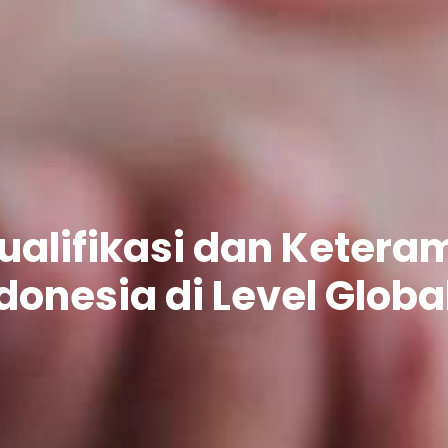
alifikasi dan Keteram
donesia di Level Globa