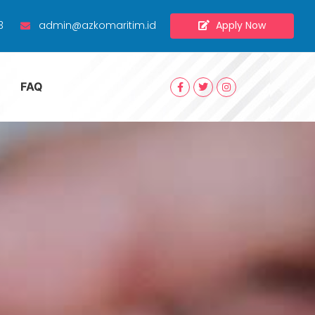
Apply Now
3
admin@azkomaritim.id
FAQ