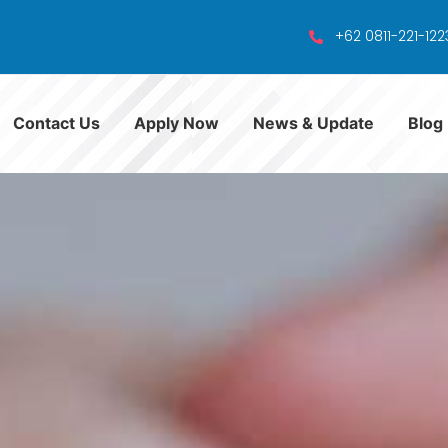
+62 0811-221-122
Contact Us
Apply Now
News & Update
Blog