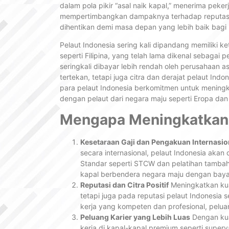
dalam pola pikir “asal naik kapal,” menerima pek
mempertimbangkan dampaknya terhadap reputasi da
dihentikan demi masa depan yang lebih baik bagi p
Pelaut Indonesia sering kali dipandang memiliki k
seperti Filipina, yang telah lama dikenal sebagai 
seringkali dibayar lebih rendah oleh perusahaan as
tertekan, tetapi juga citra dan derajat pelaut Ind
para pelaut Indonesia berkomitmen untuk mening
dengan pelaut dari negara maju seperti Eropa dan
Mengapa Meningkatkan K
Kesetaraan Gaji dan Pengakuan Internasio
secara internasional, pelaut Indonesia akan
Standar seperti STCW dan pelatihan tambah
kapal berbendera negara maju dengan baya
Reputasi dan Citra Positif
Meningkatkan kual
tetapi juga pada reputasi pelaut Indonesia 
kerja yang kompeten dan profesional, peluan
Peluang Karier yang Lebih Luas
Dengan kual
kerja di kapal-kapal premium seperti supe