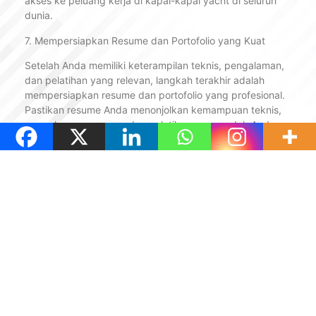
akses ke peluang kerja di kapal-kapal yacht di seluruh
dunia.
7. Mempersiapkan Resume dan Portofolio yang Kuat
Setelah Anda memiliki keterampilan teknis, pengalaman,
dan pelatihan yang relevan, langkah terakhir adalah
mempersiapkan resume dan portofolio yang profesional.
Pastikan resume Anda menonjolkan kemampuan teknis,
pengalaman magang, dan pelatihan yang sudah Anda
ikuti. Resume yang sesuai standar internasional, lengkap
dengan sertifikasi yang diakui, akan menjadi tiket penting
menuju karier di kapal yacht internasional.
Penutup
Menjadi ship engineer berkualitas internasional,
khususnya di kapal yacht, adalah perjalanan panjang
yang membutuhkan persiapan dari berbagai aspek.
Sebagai seorang taruna pelayaran yang bercita-cita
menjadi engineer apprentice, fokuslah pada
pengembangan kemampuan akademik, bahasa Inggris,
mental attitude, dan pengalaman praktis. Dengan